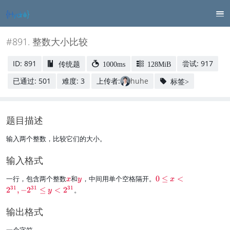
#891. 整数大小比较
ID: 891
尝试: 917
传统题
1000ms
128MiB
已通过: 501
难度: 3
上传者:
huhe
标签>
题目描述
输入两个整数，比较它们的大小。
输入格式
\
\
\
一行，包含两个整数
和
，中间用单个空格隔开。
0
≤
<
x
y
x
r
r
r
31
31
31
2
,
−
2
≤
<
2
。
y
e
e
e
d
d
d
输出格式
{
{
{
x
y
0
一个字符。