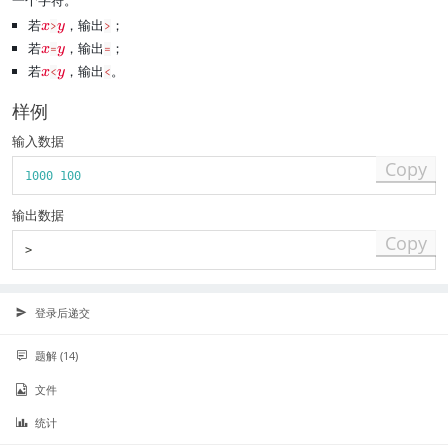
}
}
≤
x
若
\
\
，输出
；
x
>
y
>
<
r
r
若
\
\
，输出
；
x
=
y
=
2
e
e
r
r
若
\
\
，输出
。
x
<
y
<
^
d
d
e
e
r
r
{
{
{
d
d
e
e
样例
3
x
y
{
{
d
d
1
}
}
x
y
输入数据
{
{
}
}
}
x
y
Copy
,
1000
100
}
}
−
2
输出数据
^
{
Copy
>
3
1
}
≤
登录后递交
y
<
题解 (14)
2
^
文件
{
3
统计
1