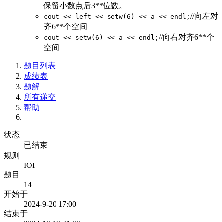
保留小数点后3**位数。
//向左对
cout << left << setw(6) << a << endl;
齐6**个空间
//向右对齐6**个
cout << setw(6) << a << endl;
空间
题目列表
成绩表
题解
所有递交
帮助
状态
已结束
规则
IOI
题目
14
开始于
2024-9-20 17:00
结束于