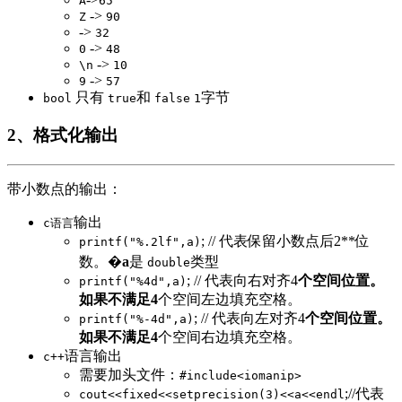
A
65
->
Z
90
->
32
->
0
48
->
\n
10
->
9
57
只有
和
字节
bool
true
false
1
2、格式化输出
带小数点的输出：
输出
c语言
; // 代表保留小数点后2**位
printf("%.2lf",a)
数。�
a
是
类型
double
; // 代表向右对齐4
个空间位置。
printf("%4d",a)
如果不满足4
个空间左边填充空格。
; // 代表向左对齐4
个空间位置。
printf("%-4d",a)
如果不满足4
个空间右边填充空格。
语言输出
c++
需要加头文件：
#include<iomanip>
;//代表
cout<<fixed<<setprecision(3)<<a<<endl