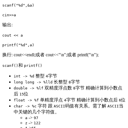
scanf("%d",&a)
cin>>a
输出:
cout << a
printf("%d",a)
换行: cout<<endl;或者 cout<<"\n";或者 printf("\n");
和
scanf()
printf()
整型
字节
int -> %d
4
长整型
字节
long long -> %lld
8
双精度浮点数
字节 精确计算到小数点
double -> %lf
8
后
位
15
单精度浮点
字节 精确计算到小数点后
位
float -> %f
4
6
字符 跟
码值有关系。需了解
当
char -> %c
ASCII
ASCII
中关键的几个字符值。
->
a
97
->
z
122
->