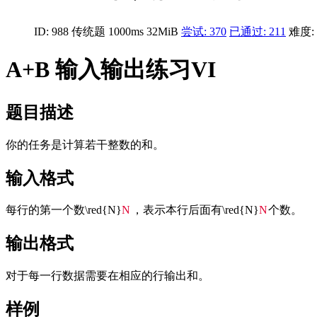
ID: 988
传统题
1000ms
32MiB
尝试: 370
已通过: 211
难度: 
A+B 输入输出练习VI
题目描述
你的任务是计算若干整数的和。
输入格式
每行的第一个数
\red{N}
N
，表示本行后面有
\red{N}
N
个数。
输出格式
对于每一行数据需要在相应的行输出和。
样例