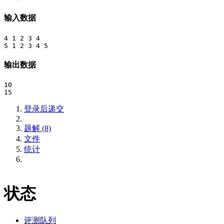
输入数据
4 1 2 3 4

输出数据
10

登录后递交
题解 (8)
文件
统计
状态
评测队列