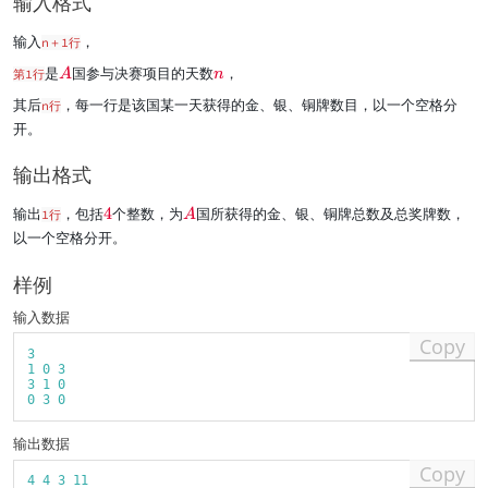
输入格式
}
}
d
d
0
{
{
0
输入
，
n＋1行
4
A
)
\
\
}
}
是
国参与决赛项目的天数
，
第1行
A
n
}
r
r
其后
，每一行是该国某一天获得的金、银、铜牌数目，以一个空格分
n行
e
e
开。
d
d
{
{
A
n
输出格式
}
}
\
\
输出
，包括
4
个整数，为
国所获得的金、银、铜牌总数及总奖牌数，
1行
A
r
r
以一个空格分开。
e
e
d
d
样例
{
{
4
A
输入数据
}
}
Copy
3
1
0
3
3
1
0
0
3
0
输出数据
Copy
4
4
3
11