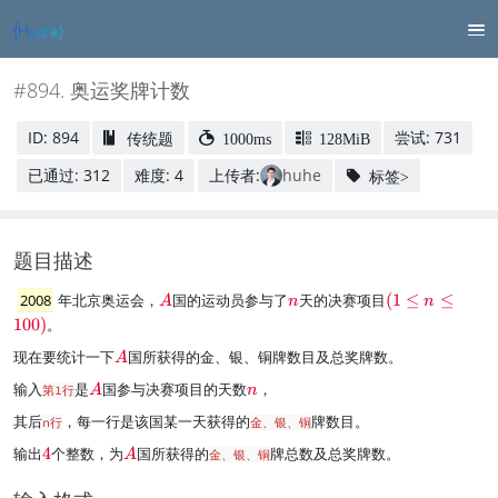
#894. 奥运奖牌计数
ID: 894
尝试: 731
传统题
1000ms
128MiB
已通过: 312
难度: 4
上传者:
huhe
标签>
题目描述
\
\
\
2008
年北京奥运会，
国的运动员参与了
天的决赛项目
(
1
≤
≤
A
n
n
r
r
r
100
)
。
e
e
e
\
现在要统计一下
国所获得的金、银、铜牌数目及总奖牌数。
d
d
d
A
r
{
{
{
\
\
输入
是
国参与决赛项目的天数
，
第1行
A
n
e
A
n
(
r
r
d
}
}
1
其后
，每一行是该国某一天获得的
牌数目。
n行
金、银、铜
e
e
{
≤
d
d
\
\
输出
4
个整数，为
国所获得的
牌总数及总奖牌数。
A
A
金、银、铜
n
{
{
r
r
}
≤
A
n
e
e
1