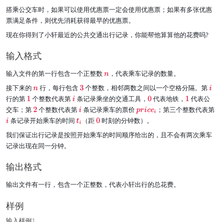
4
{
搭乘公交车时，如果可以使用优惠票一定会使用优惠票；如果有多张优惠
5
t
票满足条件，则优先消耗获得最早的优惠票。
}
_
{
现在你得到了小轩最近的公共交通出行记录，你能帮他算算他的花费吗?
b
u
输入格式
s
}
\
输入文件的第一行包含一个正整数
，代表乘车记录的数量。
n
-
r
t
\
\
\
接下来的
行，每行包含
3
个整数，相邻两数之间以一个空格分隔。第
n
i
e
_
r
r
r
\
\
\
\
行的第
1
个整数代表第
条记录乘坐的交通工具，
0
代表地铁，
1
代表公
d
i
{
e
e
e
r
r
r
r
{
\
\
\
\
交车；第
2
个整数代表第
条记录乘车的票价
；第三个整数代表第
i
p
r
i
c
e
s
d
d
d
i
e
e
e
e
n
r
r
r
r
\
\
u
条记录开始乘车的时间
（距
0
时刻的分钟数）。
i
t
{
{
{
d
d
d
d
i
}
e
e
e
e
r
r
b
n
3
i
{
{
{
{
我们保证出行记录是按照开始乘车的时间顺序给出的，且不会有两次乘车
d
d
d
d
e
e
w
}
}
}
1
i
0
1
{
{
{
{
记录出现在同一分钟。
d
d
a
}
}
}
}
2
i
p
i
{
{
y
}
}
r
}
t
0
}
输出格式
i
_
}
\l
c
i
e
输出文件有一行，包含一个正整数，代表小轩出行的总花费。
e
}
q
_
4
样例
i
5
}
}
输入样例1