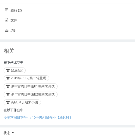
%
i
i
1
{
{
{
q
l
\
_
r
}
\
c
0
n
t
1
1
e
%
i
i
题解 (2)
l
e
0
\
_
\
0
q
}
\
c
e
_
\
l
i
l
0
1
文件
l
e
q
i
%
e
\
e
0
0
e
_
1
}
}
q
l
q
}
^
统计
q
i
0
1
e
p
6
1
}
^
0
q
r
}
0
7
^
1
i
^
相关
}
5
0
c
9
}
^
e
}
9
_
在下列比赛中:
}
i
普及组2
\
l
2019年CSP-J第二轮重现
e
少年宫周日中级B1班期末测试
q
少年宫周日中级B2班期末测试
1
0
高级B1班期末小测
0
在以下作业中:
0
}
少年宫周日下午4：10中级A1班作业【杨远时】
状态