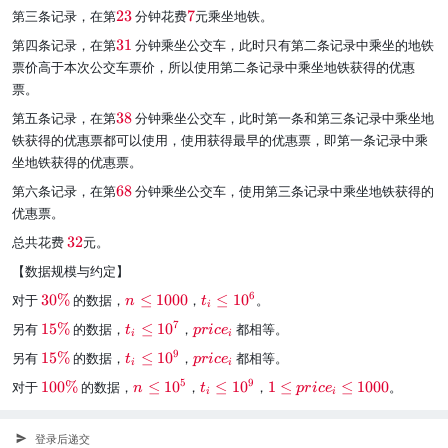
r
r
6
d
d
\
\
第三条记录，在第
23
分钟花费
7
元乘坐地铁。
2
e
e
}
{
{
r
r
}
d
d
\
第四条记录，在第
31
分钟乘坐公交车，此时只有第二条记录中乘坐的地铁
1
5
e
e
{
{
r
}
}
票价高于本次公交车票价，所以使用第二条记录中乘坐地铁获得的优惠
d
d
1
2
e
{
{
票。
6
0
d
2
7
}
}
{
\
第五条记录，在第
38
分钟乘坐公交车，此时第一条和第三条记录中乘坐地
3
}
3
r
铁获得的优惠票都可以使用，使用获得最早的优惠票，即第一条记录中乘
}
1
e
坐地铁获得的优惠票。
}
d
{
\
第六条记录，在第
68
分钟乘坐公交车，使用第三条记录中乘坐地铁获得的
3
r
优惠票。
8
e
\
总共花费
32
元。
}
d
r
{
【数据规模与约定】
e
6
d
8
\
\
\
6
对于
30%
的数据，
≤
1000
，
≤
1
0
。
n
t
i
{
}
re
r
r
\
\
\
7
另有
15%
的数据，
≤
1
0
，
都相等。
3
t
p
r
i
c
e
d
e
e
i
i
re
r
r
2
{
d
d
\
\
\
9
另有
15%
的数据，
≤
1
0
，
都相等。
t
p
r
i
c
e
d
e
e
}
i
i
3
{
{
re
r
r
{
d
d
\
\
\
\
5
9
对于
100%
的数据，
≤
1
0
，
≤
1
0
，
1
≤
≤
1000
。
0
n
t
n
t
p
r
i
c
e
d
e
e
i
i
1
{
{
re
r
r
r
\
\
_
{
d
d
5
t
p
d
e
e
e
%
l
i
1
{
{
\
_
r
{
d
d
d
登录后递交
}
e
\
5
t
p