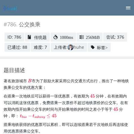
#786. 公交换乘
ID: 786
尝试: 376
传统题
1000ms
256MiB
已通过: 88
难度: 7
上传者:
huhe
标签>
题目描述
\
著名旅游城市
市为了鼓励大家采用公共交通方式出行，推出了一种地铁
B
r
换乘公交车的优惠方案：
e
\
在搭乘一次地铁后可以获得一张优惠票，有效期为
45
分钟，在有效期内
d
r
{
可以消耗这张优惠票，免费搭乘一次票价不超过地铁票价的公交车。在有
e
B
\
效期内指开始乘公交车的时间与开始乘地铁的时间之差小于等于
45
分
d
}
r
\
钟，即：
−
≤
45
t
t
{
b
u
s
s
u
b
w
a
y
e
r
4
搭乘地铁获得的优惠票可以累积，即可以连续搭乘若干次地铁后再连续使
d
e
5
{
用优惠票搭乘公交车。
d
}