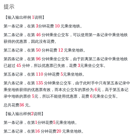
提示
\
【输入输出样例
1
说明】
r
\
\
第一条记录，在第
3
分钟花费
10
元乘坐地铁。
e
r
r
d
\
第二条记录，在第
46
分钟乘坐公交车，可以使用第一条记录中乘坐地铁
e
e
{
r
获得的优惠票，因此没有花费。
d
d
1
e
{
{
}
\
\
第三条记录，在第
50
分种花费
12
元乘坐地铁。
d
3
1
r
r
{
}
0
\
第四条记录，在第
96
分钟乘坐公交车，由于距离第三条记录中乘坐地铁
e
e
4
}
r
\
\
已超过
45
分钟，所以优惠票已失效，花费
3
元乘坐公交车。
d
d
6
e
r
r
{
{
}
\
\
第五条记录，在第
110
分钟花费
5
元乘坐地铁。
d
e
e
5
1
r
r
{
d
d
0
2
\
第六条记录，在第
135
分钟乘坐公交车，由于此时手中只有第五条记录中
e
e
9
{
{
}
}
r
\
乘坐地铁获得的优惠票有效，而本次公交车的票价为
6
元，高于第五条记
d
d
6
4
3
e
r
{
{
\
\
录中地铁的票价
5
元，所以不能使用优惠票，花费
}
6
元乘坐公交车。
5
}
d
e
1
5
r
r
}
{
\
总共花费
36
元。
d
1
}
e
e
1
r
{
0
d
d
\
【输入输出样例
2
说明】
3
e
6
}
{
{
r
5
d
}
\
\
第一条记录，在第
1
分钟花费
5
元乘坐地铁。
5
6
e
}
{
r
r
}
}
d
\
\
第二条记录，在第
16
分钟花费
20
元乘坐地铁。
3
e
e
{