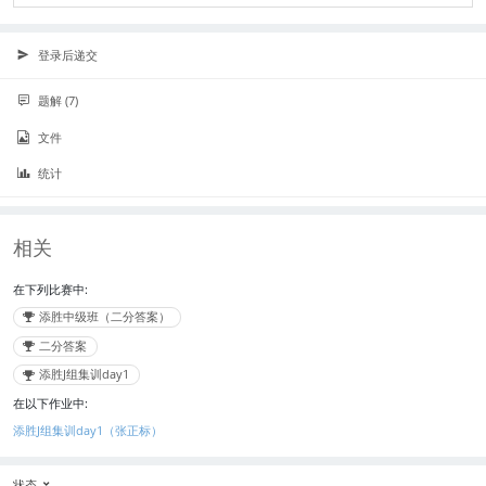
登录后递交
题解 (7)
文件
统计
相关
在下列比赛中:
添胜中级班（二分答案）
二分答案
添胜J组集训day1
在以下作业中:
添胜J组集训day1（张正标）
状态