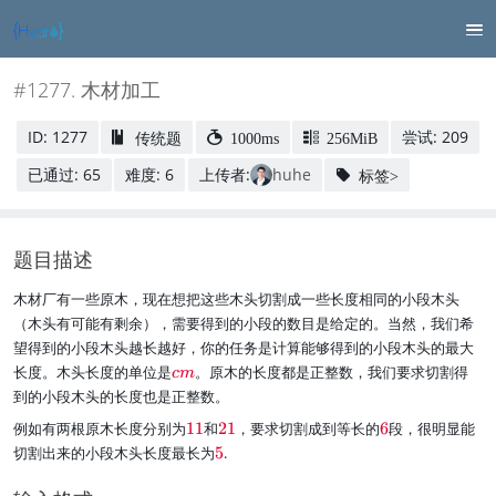
#1277. 木材加工
ID: 1277
尝试: 209
传统题
1000ms
256MiB
已通过: 65
难度: 6
上传者:
huhe
标签>
题目描述
木材厂有一些原木，现在想把这些木头切割成一些长度相同的小段木头
（木头有可能有剩余），需要得到的小段的数目是给定的。当然，我们希
望得到的小段木头越长越好，你的任务是计算能够得到的小段木头的最大
\
长度。木头长度的单位是
。原木的长度都是正整数，我们要求切割得
c
m
re
到的小段木头的长度也是正整数。
d
\
\
\
例如有两根原木长度分别为
11
和
21
，要求切割成到等长的
6
段，很明显能
{
r
r
r
c
\
切割出来的小段木头长度最长为
5
.
e
e
e
m
r
d
d
d
}
e