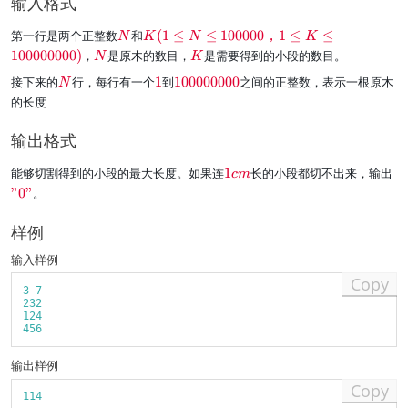
输入格式
{
{
6
d
1
2
5
\
\r
第一行是两个正整数
和
(
1
≤
≤
100000
，
1
≤
≤
N
K
N
K
1
1
r
ed
\
\
100000000
)
，
是原木的数目，
是需要得到的小段的数目。
}
}
N
K
e
{
r
r
\
\
\
接下来的
行，每行有一个
1
到
100000000
之间的正整数，表示一根原木
d
K
N
e
e
r
r
r
N
(1
的长度
d
d
e
e
e
≤
N
K
d
d
d
N
输出格式
N
1
{
≤
1
10
\
\
能够切割得到的小段的最大长度。如果连
1
长的小段都切不出来，输出
c
m
0
00
re
r
"0"
。
0
00
d
e
0
，
{
d
0
样例
1
1
{
0
≤
c
"
输入样例
0
K
m
0
0
≤
Copy
}
"
3
7
0
10
}
232
}
00
124
00
456
00
0)
输出样例
}
Copy
114