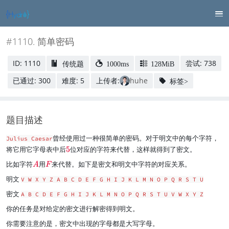
#1110. 简单密码
ID: 1110
尝试: 738
传统题
1000ms
128MiB
已通过: 300
难度: 5
上传者:
huhe
标签>
题目描述
曾经使用过一种很简单的密码。对于明文中的每个字符，
Julius Caesar
\
将它用它字母表中后
5
位对应的字符来代替，这样就得到了密文。
r
\
\
比如字符
用
来代替。如下是密文和明文中字符的对应关系。
A
F
e
r
r
d
明文
V W X Y Z A B C D E F G H I J K L M N O P Q R S T U
e
e
{
d
d
密文
5
A B C D E F G H I J K L M N O P Q R S T U V W X Y Z
{
{
}
你的任务是对给定的密文进行解密得到明文。
A
F
}
}
你需要注意的是，密文中出现的字母都是大写字母。