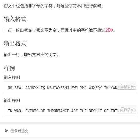
密文中也包括非字母的字符，对这些字符不用进行解码。
输入格式
\
一行，给出密文，密文不为空，而且其中的字符数不超过
200
。
r
e
输出格式
d
{
输出一行，即密文对应的明文。
2
0
样例
0
}
输入样例
Copy
NS BFW
,
输出样例
Copy
IN WAR
,
登录后递交