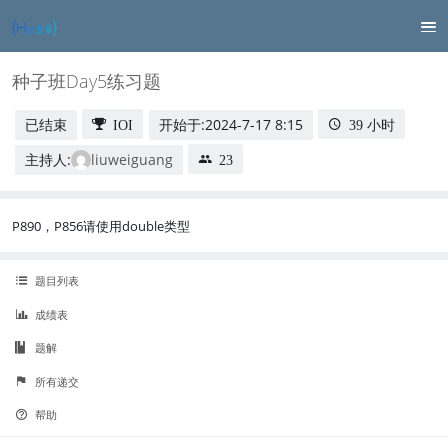
种子班Day5练习题
已结束
开始于:
2024-7-17 8:15
IOI
39 小时
主持人:
liuweiguang
23
P890，P856请使用double类型
题目列表
成绩表
题解
所有递交
帮助